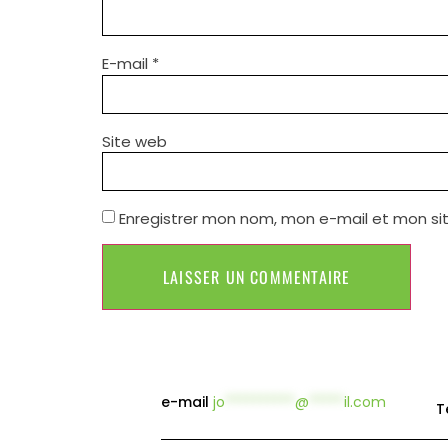
E-mail
*
Site web
Enregistrer mon nom, mon e-mail et mon si
e-mail
jo
**********
@
*****
il.com
T