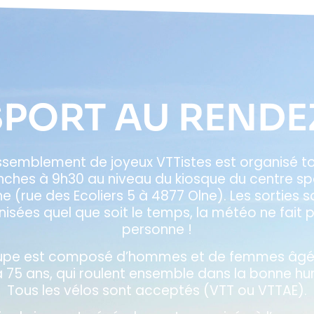
SPORT AU REND
ssemblement de joyeux VTTistes est organisé to
ches à 9h30 au niveau du kiosque du centre spo
ne (rue des Ecoliers 5 à 4877 Olne). Les sorties s
isées quel que soit le temps, la météo ne fait 
personne !
upe est composé d’hommes et de femmes âgé
à 75 ans, qui roulent ensemble dans la bonne hu
Tous les vélos sont acceptés (VTT ou VTTAE).