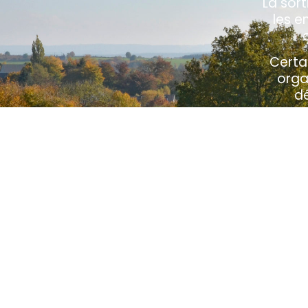
La sor
les e
Certa
orga
dé
U