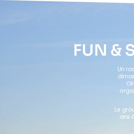
FUN & 
Un ra
diman
Ol
organ
Le gro
ans 