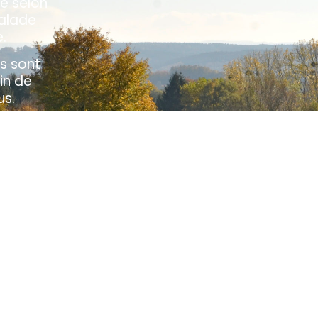
e selon
balade
.
s sont
in de
us.
st