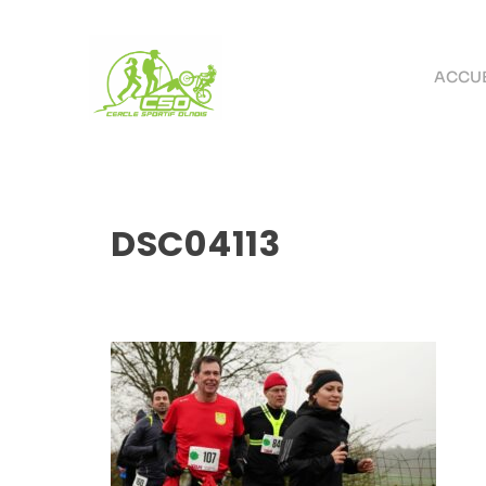
ACCUE
DSC04113