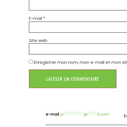
E-mail
*
Site web
Enregistrer mon nom, mon e-mail et mon si
e-mail
jo
**********
@
*****
il.com
T