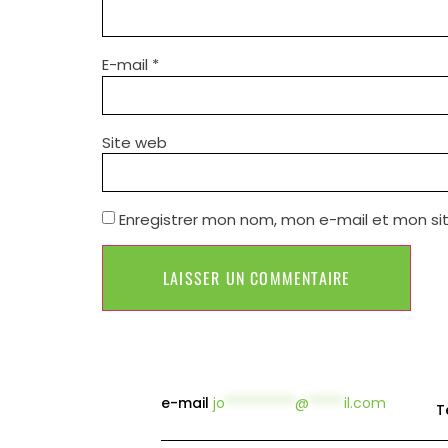
E-mail
*
Site web
Enregistrer mon nom, mon e-mail et mon si
e-mail
jo
**********
@
*****
il.com
T