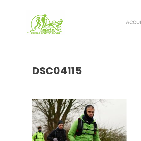
ACCUE
DSC04115