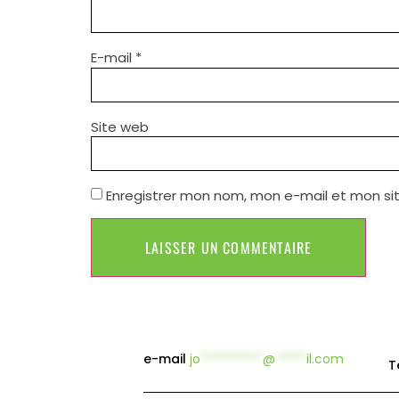
E-mail
*
Site web
Enregistrer mon nom, mon e-mail et mon si
e-mail
jo
**********
@
*****
il.com
T