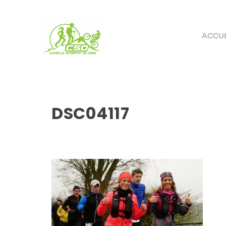
ACCUE
DSC04117