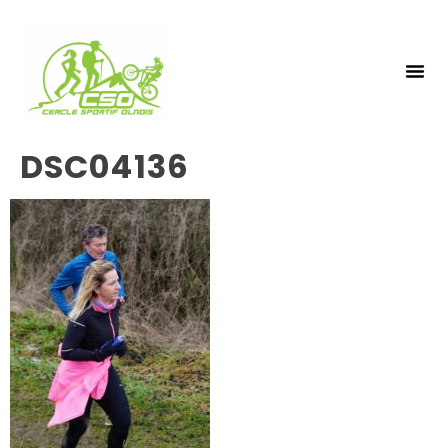
NOS 
INSCRIPTIO
DSC04136