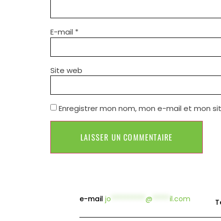
E-mail
*
Site web
Enregistrer mon nom, mon e-mail et mon si
e-mail
jo
**********
@
*****
il.com
T