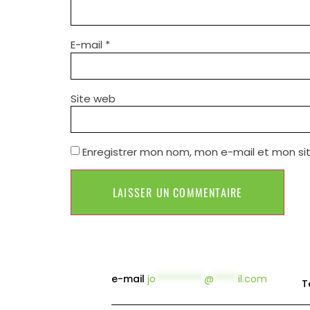
E-mail
*
Site web
Enregistrer mon nom, mon e-mail et mon si
e-mail
jo
**********
@
*****
il.com
T