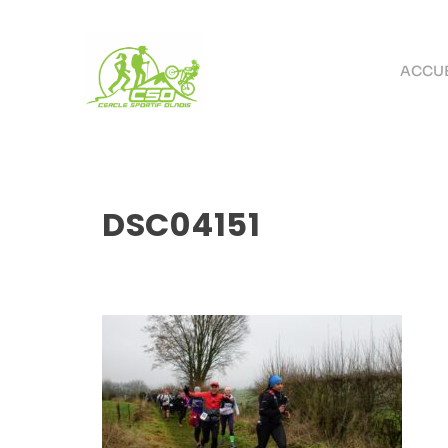
ACCUE
DSC04151