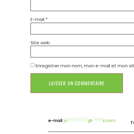
E-mail
*
Site web
Enregistrer mon nom, mon e-mail et mon si
e-mail
jo
**********
@
*****
il.com
T