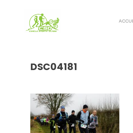
ACCUE
DSC04181