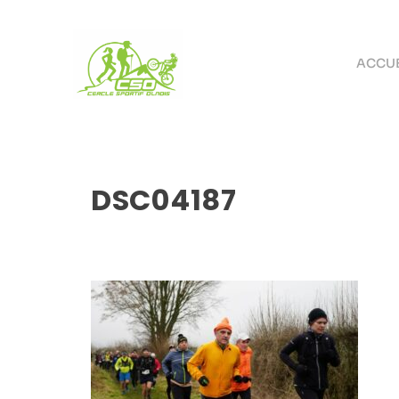
ACCUE
DSC04187