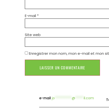
E-mail
*
Site web
Enregistrer mon nom, mon e-mail et mon si
e-mail
jo
**********
@
*****
il.com
T