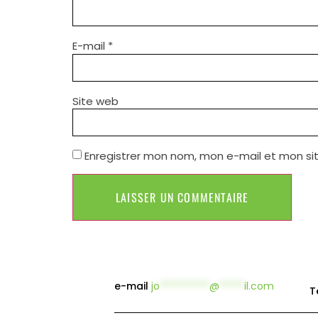
E-mail
*
Site web
Enregistrer mon nom, mon e-mail et mon si
e-mail
jo
**********
@
*****
il.com
T