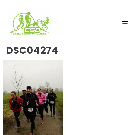
NOS 
INSCRIPTIO
DSC04274