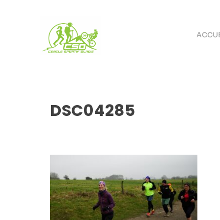
ACCUE
DSC04285