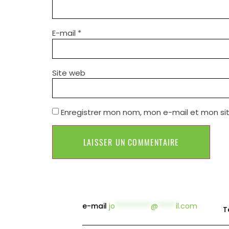
E-mail
*
Site web
Enregistrer mon nom, mon e-mail et mon si
e-mail
jo
**********
@
*****
il.com
T