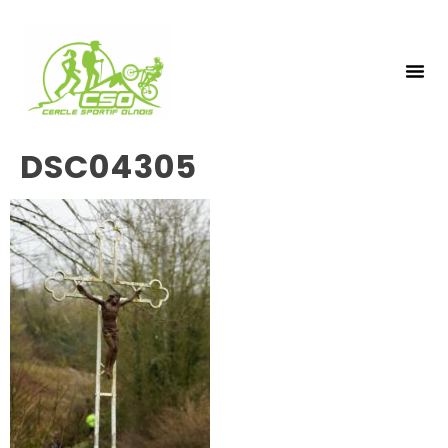
NOS 
INSCRIPTIO
DSC04305