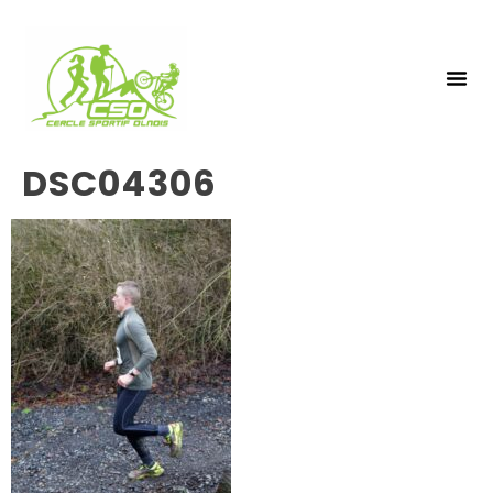
NOS 
INSCRIPTIO
DSC04306