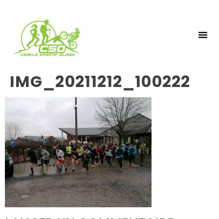
NOS 
INSCRIPTIO
IMG_20211212_100222