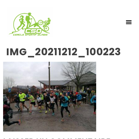
NOS 
INSCRIPTIO
IMG_20211212_100223