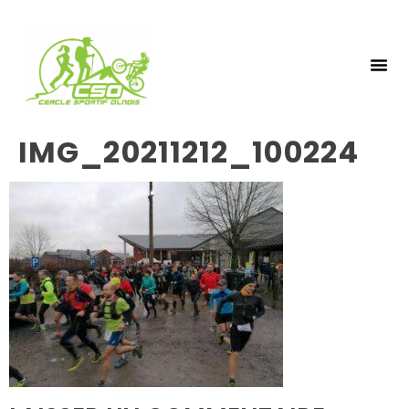
NOS 
INSCRIPTIO
IMG_20211212_100224