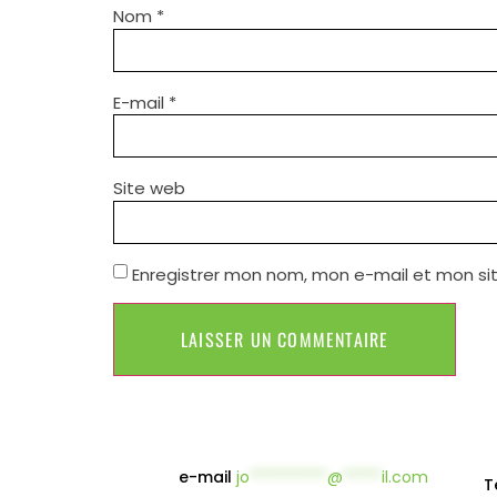
Nom
*
E-mail
*
Site web
Enregistrer mon nom, mon e-mail et mon si
e-mail
jo
**********
@
*****
il.com
T