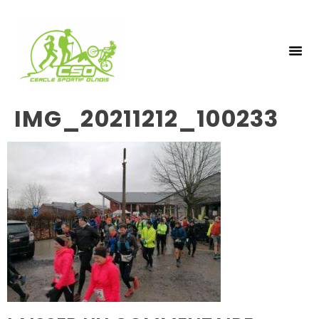
NOS 
INSCRIPTIO
IMG_20211212_100233