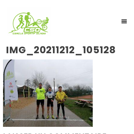
NOS 
INSCRIPTIO
IMG_20211212_105128