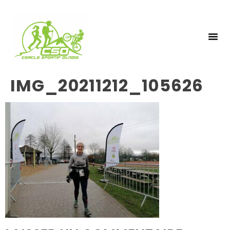
NOS 
INSCRIPTIO
IMG_20211212_105626