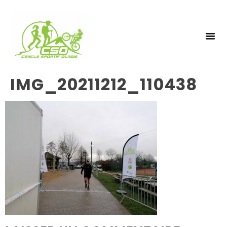
NOS 
INSCRIPTIO
IMG_20211212_110438