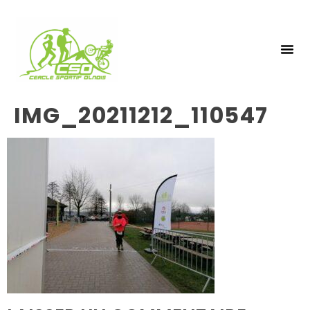
NOS 
INSCRIPTIO
IMG_20211212_110547