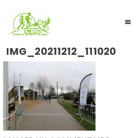
NOS 
INSCRIPTIO
IMG_20211212_111020