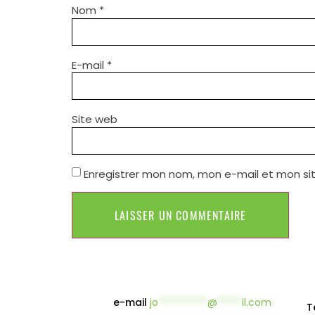
Nom
*
E-mail
*
Site web
Enregistrer mon nom, mon e-mail et mon si
e-mail
jo
**********
@
*****
il.com
T