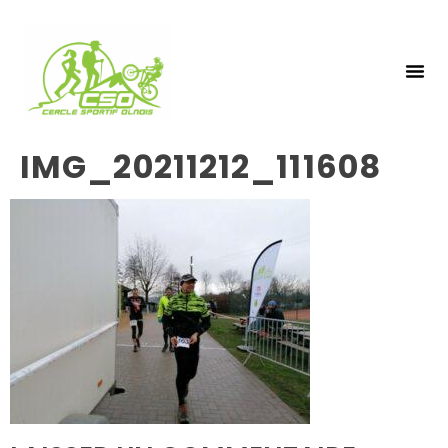
NOS 
INSCRIPTIO
IMG_20211212_111608