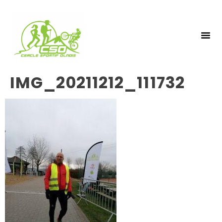
NOS 
INSCRIPTIO
IMG_20211212_111732