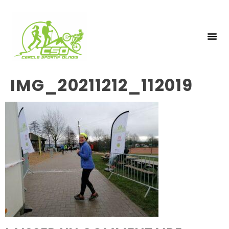
NOS 
INSCRIPTIO
IMG_20211212_112019