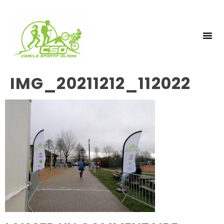
NOS 
INSCRIPTIO
IMG_20211212_112022