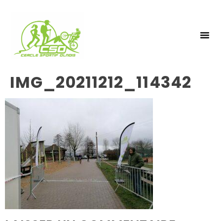
NOS 
INSCRIPTIO
IMG_20211212_114342