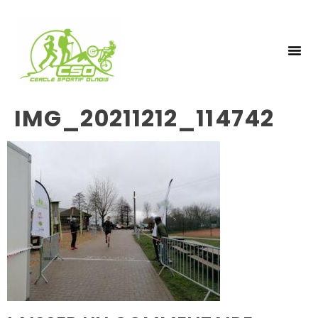
NOS 
INSCRIPTIO
IMG_20211212_114742