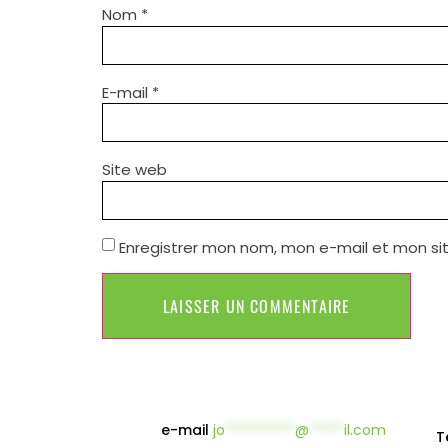
Nom
*
E-mail
*
Site web
Enregistrer mon nom, mon e-mail et mon si
e-mail
jo
**********
@
*****
il.com
T