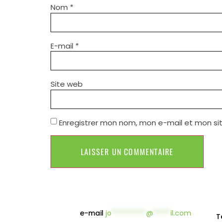
Nom
*
E-mail
*
Site web
Enregistrer mon nom, mon e-mail et mon si
e-mail
jo
**********
@
*****
il.com
T