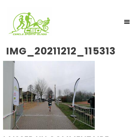
NOS 
INSCRIPTIO
IMG_20211212_115313