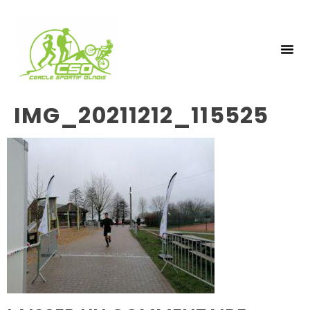
NOS 
INSCRIPTIO
IMG_20211212_115525