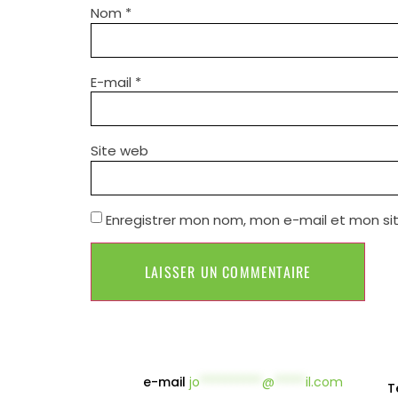
Nom
*
E-mail
*
Site web
Enregistrer mon nom, mon e-mail et mon si
e-mail
jo
**********
@
*****
il.com
T