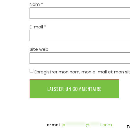
Nom
*
E-mail
*
Site web
Enregistrer mon nom, mon e-mail et mon si
e-mail
jo
**********
@
*****
il.com
T