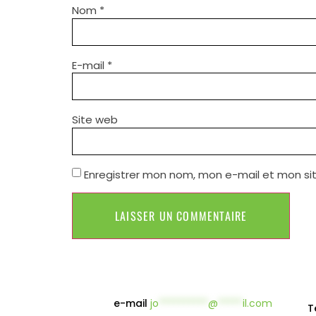
Nom
*
E-mail
*
Site web
Enregistrer mon nom, mon e-mail et mon si
e-mail
jo
**********
@
*****
il.com
T