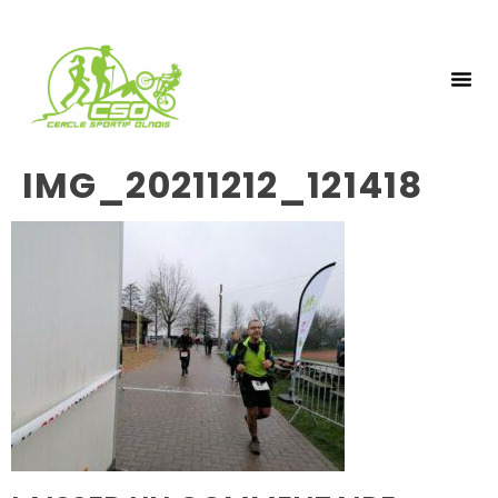
NOS 
INSCRIPTIO
IMG_20211212_121418