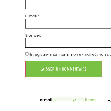
E-mail
*
Site web
Enregistrer mon nom, mon e-mail et mon si
e-mail
jo
**********
@
*****
il.com
T