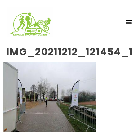
NOS 
INSCRIPTIO
IMG_20211212_121454_1