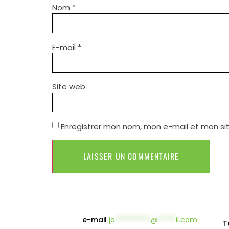
Nom
*
E-mail
*
Site web
Enregistrer mon nom, mon e-mail et mon si
e-mail
jo
**********
@
*****
il.com
T