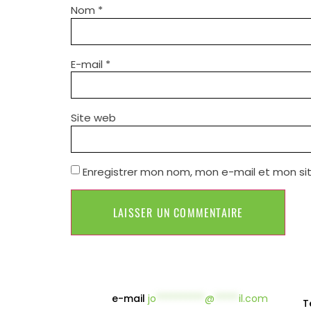
Nom
*
E-mail
*
Site web
Enregistrer mon nom, mon e-mail et mon si
e-mail
jo
**********
@
*****
il.com
T