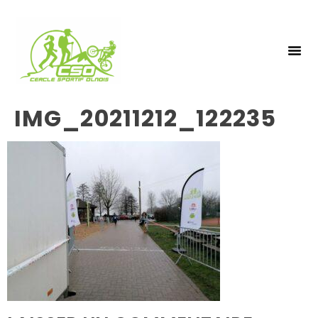
NOS 
INSCRIPTIO
IMG_20211212_122235