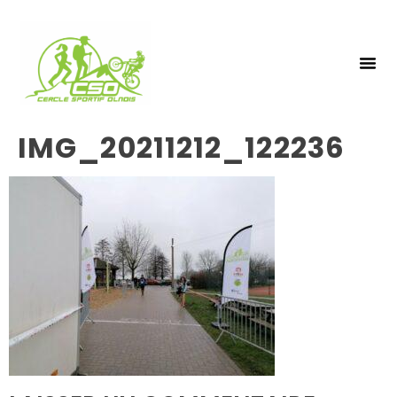
NOS 
INSCRIPTIO
IMG_20211212_122236