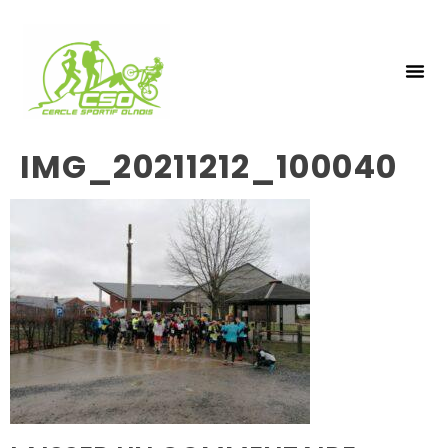
NOS 
INSCRIPTIO
IMG_20211212_100040