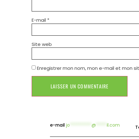
E-mail
*
Site web
Enregistrer mon nom, mon e-mail et mon si
e-mail
jo
**********
@
*****
il.com
T