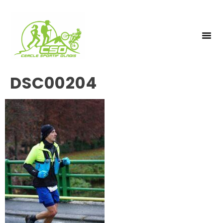
NOS 
INSCRIPTIO
DSC00204