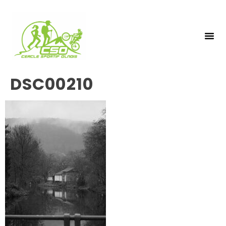
NOS 
INSCRIPTIO
DSC00210